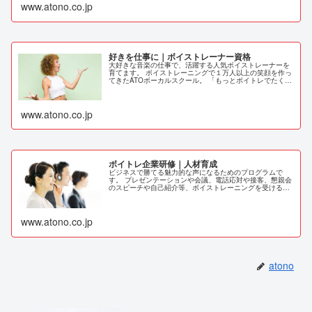
www.atono.co.jp
好きを仕事に｜ボイストレーナー資格
大好きな音楽の仕事で、活躍する人気ボイストレーナーを
育てます。 ボイストレーニングで１万人以上の笑顔を作っ
てきたATOボーカルスクール。 「もっとボイトレでたくさ
んの人を笑顔にしたい！」という思いを込めて新しいコー
スが誕生しました。
www.atono.co.jp
ボイトレ企業研修｜人材育成
ビジネスで勝てる魅力的な声になるためのプログラムで
す。 プレゼンテーションや会議、電話応対や接客、懇親会
のスピーチや自己紹介等、ボイストレーニングを受けるこ
とで、あなたの本当に魅力的な声を最大限引き出し、ビジ
ネスで成功する美声になります。
www.atono.co.jp
atono