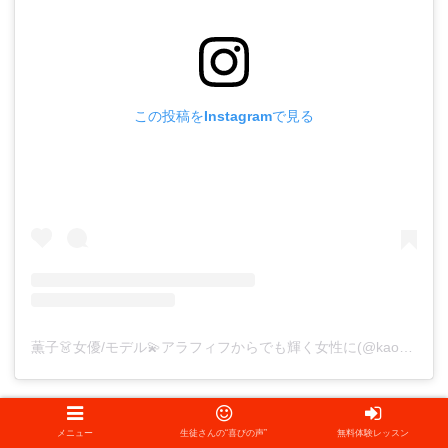
この投稿をInstagramで見る
薫子👗女優/モデル💫アラフィフからでも輝く女性に(@kaoru.nrun)がシェアした投稿
メニュー
生徒さんの“喜びの声”
無料体験レッスン
恐竜タレント『いくた的恐竜おねえさん』