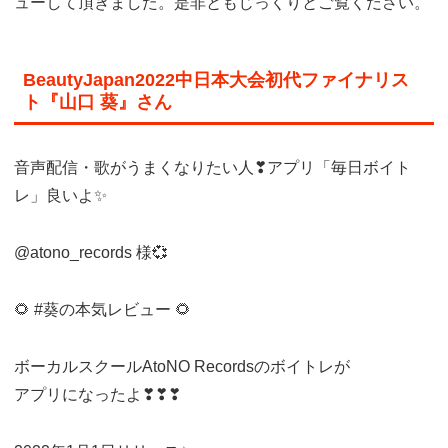
ューして頂きました。是非ともじっくりとご覧ください。
BeautyJapan2022中日本大会初代ファイナリス
ト『山口 葵』さん
音声配信・歌がうまくなりたい人❣アプリ「毎日ボイト
レ」良いよ✨
@atono_records 様💞
🌻 #葵の本気レビュー 🌻
ボーカルスクールAtoNO Recordsのボイトレが
アプリになったよ❣❣❣