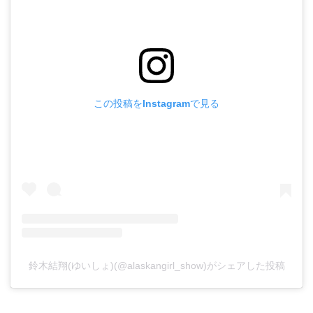
この投稿をInstagramで見る
鈴木結翔(ゆいしょ)(@alaskangirl_show)がシェアした投稿