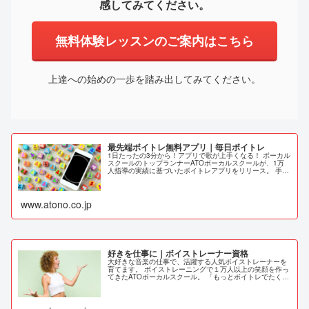
感してみてください。
無料体験レッスンのご案内はこちら
上達への始めの一歩を踏み出してみてください。
最先端ボイトレ無料アプリ｜毎日ボイトレ
1日たったの3分から！アプリで歌が上手くなる！ ボーカル
スクールのトップランナーATOボーカルスクールが、1万
人指導の実績に基づいたボイトレアプリをリリース。 手軽
にボイトレを実施することで、理想の歌声を手に入れるこ
とができるアプリです。
www.atono.co.jp
好きを仕事に｜ボイストレーナー資格
大好きな音楽の仕事で、活躍する人気ボイストレーナーを
育てます。 ボイストレーニングで１万人以上の笑顔を作っ
てきたATOボーカルスクール。 「もっとボイトレでたくさ
んの人を笑顔にしたい！」という思いを込めて新しいコー
スが誕生しました。