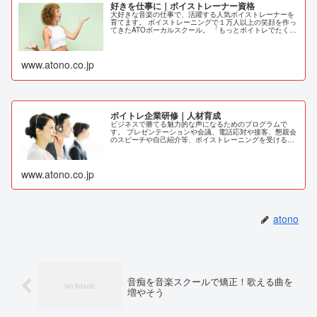
好きを仕事に｜ボイストレーナー資格
大好きな音楽の仕事で、活躍する人気ボイストレーナーを
育てます。 ボイストレーニングで１万人以上の笑顔を作っ
てきたATOボーカルスクール。 「もっとボイトレでたくさ
んの人を笑顔にしたい！」という思いを込めて新しいコー
スが誕生しました。
www.atono.co.jp
ボイトレ企業研修｜人材育成
ビジネスで勝てる魅力的な声になるためのプログラムで
す。 プレゼンテーションや会議、電話応対や接客、懇親会
のスピーチや自己紹介等、ボイストレーニングを受けるこ
とで、あなたの本当に魅力的な声を最大限引き出し、ビジ
ネスで成功する美声になります。
www.atono.co.jp
atono
音痴を音楽スクールで矯正！歌える曲を
増やそう