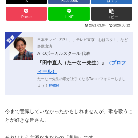
X
Facebook
はてブ
Pocket
LINE
コピー
2021.03.04
2026.05.12
日本テレビ「ZIP！」、テレビ東京「おはスタ！」など
多数出演
ATOボーカルスクール 代表
『田中直人（たーなー先生）』
（プロフ
ィール）
たーなー先生の歌が上手くなるTwitterフォローしまし
ょう！
Twitter
今まで意識していなかったかもしれませんが、歌を歌うこ
とが好きな皆さん。
それはもう立派なあなたの「趣味」です。