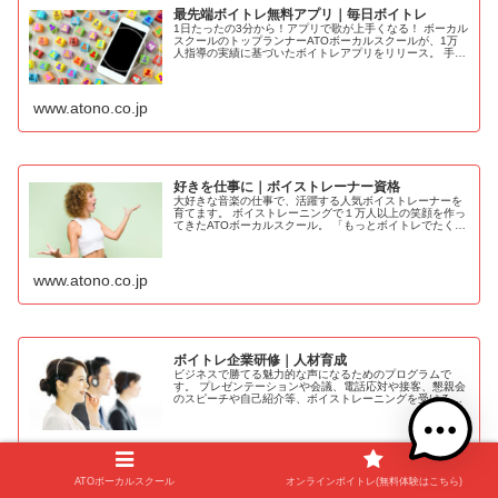
最先端ボイトレ無料アプリ｜毎日ボイトレ
1日たったの3分から！アプリで歌が上手くなる！ ボーカル
スクールのトップランナーATOボーカルスクールが、1万
人指導の実績に基づいたボイトレアプリをリリース。 手軽
にボイトレを実施することで、理想の歌声を手に入れるこ
とができるアプリです。
www.atono.co.jp
好きを仕事に｜ボイストレーナー資格
大好きな音楽の仕事で、活躍する人気ボイストレーナーを
育てます。 ボイストレーニングで１万人以上の笑顔を作っ
てきたATOボーカルスクール。 「もっとボイトレでたくさ
んの人を笑顔にしたい！」という思いを込めて新しいコー
スが誕生しました。
www.atono.co.jp
ボイトレ企業研修｜人材育成
ビジネスで勝てる魅力的な声になるためのプログラムで
す。 プレゼンテーションや会議、電話応対や接客、懇親会
のスピーチや自己紹介等、ボイストレーニングを受けるこ
とで、あなたの本当に魅力的な声を最大限引き出し、ビジ
ネスで成功する美声になります。
www.atono.co.jp
ATOボーカルスクール
オンラインボイトレ(無料体験はこちら)